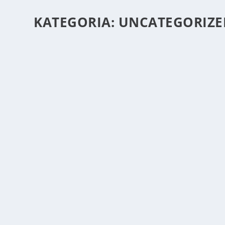
KATEGORIA:
UNCATEGORIZE
TRZECIA TABLICA REJESTRACYJNA NA BA
Uncategorized
|
0
Bagażnik na hak kupuje się w kwietniu, a po tablicę id
CZYTAJ WIĘCEJ
CO ZROBIĆ, GDY DIAGNOSTA WPISAŁ BŁĘDN
Uncategorized
|
0
Zwykle wychodzi to przez przypadek. Ktoś loguje się d