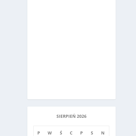
SIERPIEŃ 2026
P
W
Ś
C
P
S
N