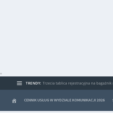
=
TRENDY:
Trzecia tablica rejestracyjna na bagażni
CENNIK USŁUG W WYDZIALE KOMUNIKACJI 2026