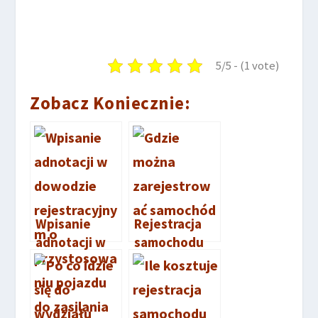
5/5 - (1 vote)
Zobacz Koniecznie:
Wpisanie
Rejestracja
adnotacji w
samochodu
dowodzie
Wrocław –
rejestracyjny
krok po kroku
m o
przystosowa