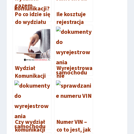
niu pojazdu
Po co idzie się
Ile kosztuje
do zasilania
do wydziału
rejestracja
gazem
komunikacji?
samochodu?
Wydział
Wyrejestrowa
Komunikacji
nie
Kutno
samochodu –
jak to zrobić
Czy wydział
Numer VIN –
komunikacji
co to jest, jak