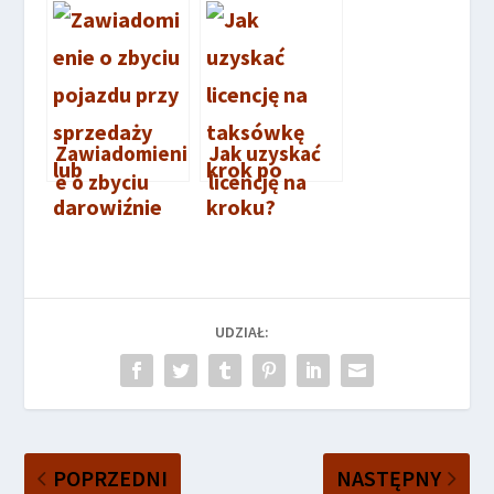
może
wygląda i
odmówić
gdzie go
rejestracji
szukać?
pojazdu?
Zawiadomieni
Jak uzyskać
e o zbyciu
licencję na
pojazdu – Co
taksówkę
trzeba
krok po
wiedzieć?
kroku?
UDZIAŁ:
POPRZEDNI
NASTĘPNY