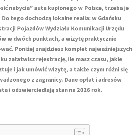
osić nabycia” auta kupionego w Polsce, trzeba je
. Do tego dochodzą lokalne realia: w Gdańsku
estracji Pojazdów Wydziału Komunikacji Urzędu
ów w dwóch punktach, a wizytę praktycznie
wać. Poniżej znajdziesz komplet najważniejszych
u załatwisz rejestrację, ile masz czasu, jakie
uje i jak umówić wizytę, a także czym różni się
wadzonego z zagranicy. Dane opłat i adresów
ta i odzwierciedlają stan na 2026 rok.