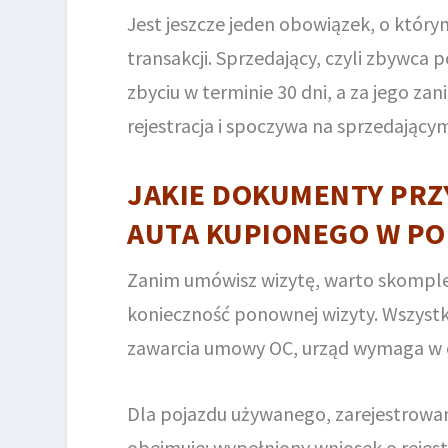
Jest jeszcze jeden obowiązek, o który
transakcji. Sprzedający, czyli zbywca
zbyciu w terminie 30 dni, a za jego za
rejestracja i spoczywa na sprzedającym
JAKIE DOKUMENTY PRZ
AUTA KUPIONEGO W PO
Zanim umówisz wizytę, warto skompl
konieczność ponownej wizyty. Wszystk
zawarcia umowy OC, urząd wymaga w o
Dla pojazdu używanego, zarejestrowa
obejmuje: wypełniony wniosek o rejes