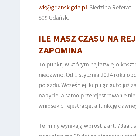
wk@gdansk.gda.pl
. Siedziba Referatu
809 Gdańsk.
ILE MASZ CZASU NA REJ
ZAPOMINA
To punkt, w którym najłatwiej o koszt
niedawno. Od 1 stycznia 2024 roku ob
pojazdu. Wcześniej, kupując auto już z
nabycie, a samo przerejestrowanie nie
wniosek o rejestrację, a funkcję dawn
Terminy wynikają wprost z art. 73aa 
prywatna ma 30 dni na złożenie wniosku