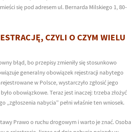
 mieści się pod adresem ul. Bernarda Milskiego 1, 80-
ESTRACJĘ, CZYLI O CZYM WIELU
owny błąd, bo przepisy zmieniły się stosunkowo
owiązuje generalny obowiązek rejestracji nabytego
arejestrowane w Polsce, wystarczyło zgłosić jego
 było obowiązkowe. Teraz jest inaczej: trzeba złożyć
ego „zgłoszenia nabycia” pełni właśnie ten wniosek.
ustawy Prawo o ruchu drogowym i warto je znać. Osoba
 o rejestrację, licząc od dnia nabycia pojazdu w