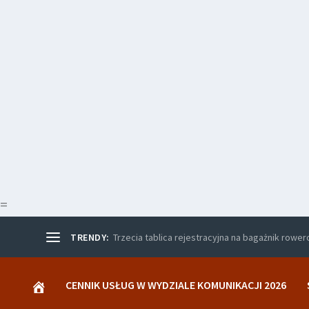
=
TRENDY:
Trzecia tablica rejestracyjna na bagażnik rowe
CENNIK USŁUG W WYDZIALE KOMUNIKACJI 2026