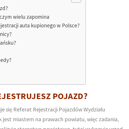
azd?
 o czym wielu zapomina
estracji auta kupionego w Polsce?
nicy?
dańsku?
?
iedy?
EJESTRUJESZ POJAZD?
e się Referat Rejestracji Pojazdów Wydziału
k jest miastem na prawach powiatu, więc zadania,
ealizuje starostwo powiatowe, tutaj wykonuje urząd