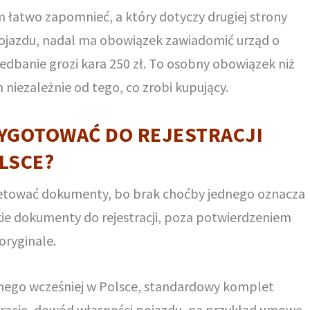
m łatwo zapomnieć, a który dotyczy drugiej strony
 pojazdu, nadal ma obowiązek zawiadomić urząd o
niedbanie grozi kara 250 zł. To osobny obowiązek niż
 niezależnie od tego, co zrobi kupujący.
YGOTOWAĆ DO REJESTRACJI
LSCE?
etować dokumenty, bo brak choćby jednego oznacza
ie dokumenty do rejestracji, poza potwierdzeniem
ryginale.
nego wcześniej w Polsce, standardowy komplet
trację, dowód własności pojazdu, na przykład umowę