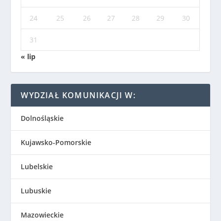
24
25
26
27
28
29
30
31
« lip
WYDZIAŁ KOMUNIKACJI W:
Dolnośląskie
Kujawsko-Pomorskie
Lubelskie
Lubuskie
Mazowieckie