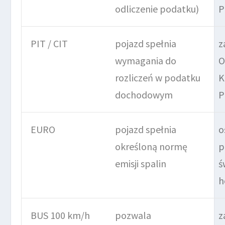
odliczenie podatku)
P
PIT / CIT
pojazd spełnia
z
wymagania do
O
rozliczeń w podatku
K
dochodowym
P
EURO
pojazd spełnia
o
określoną normę
p
emisji spalin
ś
h
BUS 100 km/h
pozwala
z