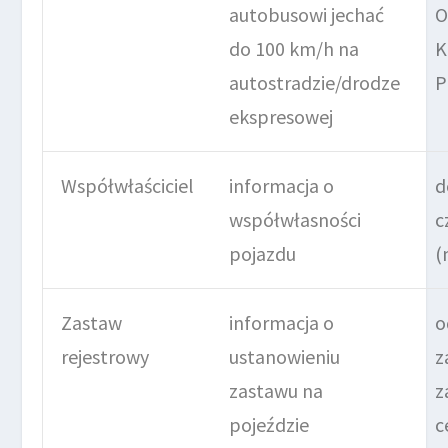
autobusowi jechać
O
do 100 km/h na
K
autostradzie/drodze
P
ekspresowej
Współwłaściciel
informacja o
d
współwłasności
c
pojazdu
(
Zastaw
informacja o
o
rejestrowy
ustanowieniu
z
zastawu na
z
pojeździe
c