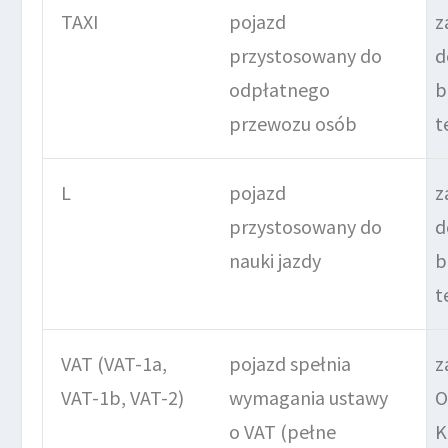
TAXI
pojazd
z
przystosowany do
d
odpłatnego
b
przewozu osób
t
L
pojazd
z
przystosowany do
d
nauki jazdy
b
t
VAT (VAT-1a,
pojazd spełnia
z
VAT-1b, VAT-2)
wymagania ustawy
O
o VAT (pełne
K