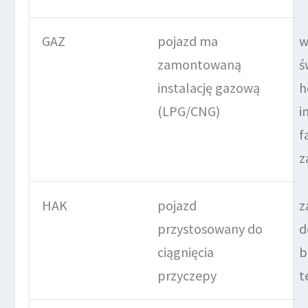
GAZ
pojazd ma
w
zamontowaną
ś
instalację gazową
h
(LPG/CNG)
i
f
z
HAK
pojazd
z
przystosowany do
d
ciągnięcia
b
przyczepy
t