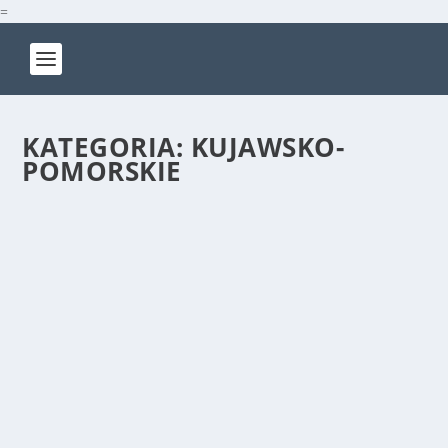
=
KATEGORIA:
KUJAWSKO-
POMORSKIE
WYDZIAŁ KOMUNIKACJI RYPIN
Kujawsko-Pomorskie
|
0
Sprawy kierowców i pojazdów dla mieszkańców
powiatu rypińskiego prowadzi Wydział Komunikacji i...
CZYTAJ WIĘCEJ