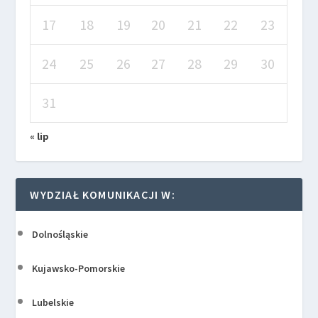
17
18
19
20
21
22
23
24
25
26
27
28
29
30
31
« lip
WYDZIAŁ KOMUNIKACJI W:
Dolnośląskie
Kujawsko-Pomorskie
Lubelskie