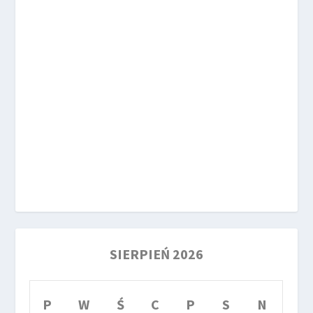
SIERPIEŃ 2026
P
W
Ś
C
P
S
N