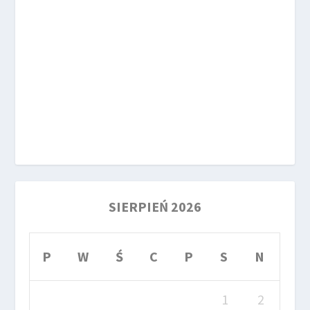
SIERPIEŃ 2026
P
W
Ś
C
P
S
N
1
2