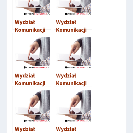
Wydział
Wydział
Komunikacji
Komunikacji
Wejherowo
Chojnice
Wydział
Wydział
Komunikacji
Komunikacji
Słupsk
Nadarzyn
Wydział
Wydział