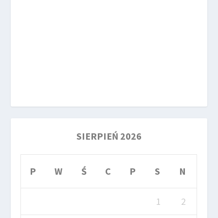
SIERPIEŃ 2026
P
W
Ś
C
P
S
N
1
2