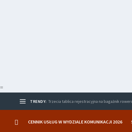
=
TRENDY:
Trzecia tablica rejestracyjna na bagażnik rowe
CENNIK USŁUG W WYDZIALE KOMUNIKACJI 2026