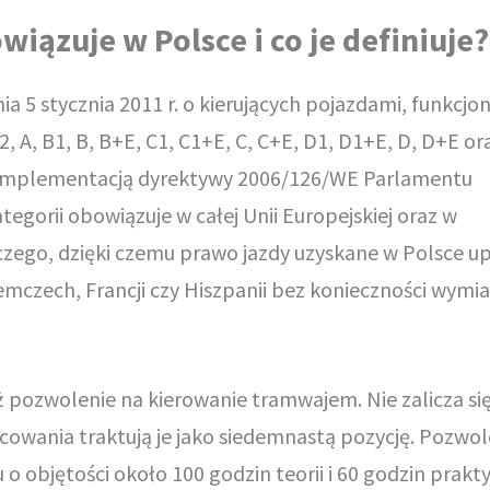
wiązuje w Polsce i co je definiuje?
 5 stycznia 2011 r. o kierujących pojazdami, funkcjon
2, A, B1, B, B+E, C1, C1+E, C, C+E, D1, D1+E, D, D+E ora
z implementacją dyrektywy 2006/126/WE Parlamentu
tegorii obowiązuje w całej Unii Europejskiej oraz w
ego, dzięki czemu prawo jazdy uzyskane w Polsce u
emczech, Francji czy Hiszpanii bez konieczności wymi
ż pozwolenie na kierowanie tramwajem. Nie zalicza si
cowania traktują je jako siedemnastą pozycję. Pozwol
 objętości około 100 godzin teorii i 60 godzin prakty