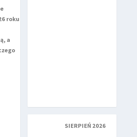
ie
26 roku
ą, a
aczego
SIERPIEŃ 2026