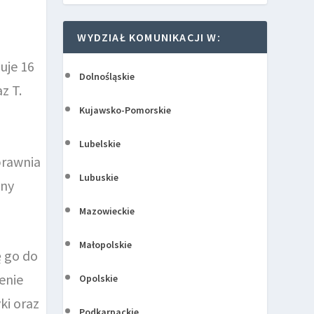
WYDZIAŁ KOMUNIKACJI W:
uje 16
Dolnośląskie
z T.
Kujawsko-Pomorskie
Lubelskie
prawnia
Lubuskie
any
Mazowieckie
Małopolskie
ę go do
enie
Opolskie
ki oraz
Podkarpackie