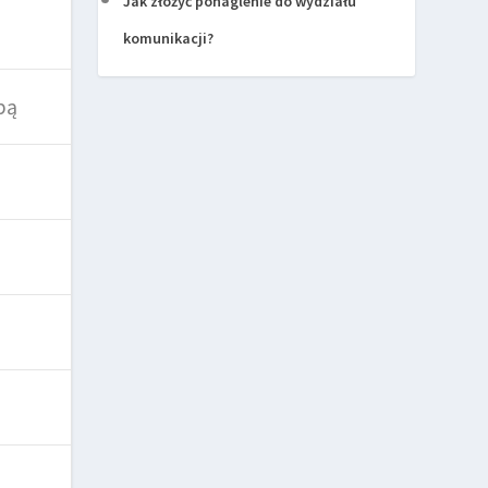
Jak złożyć ponaglenie do wydziału
komunikacji?
pą
ą