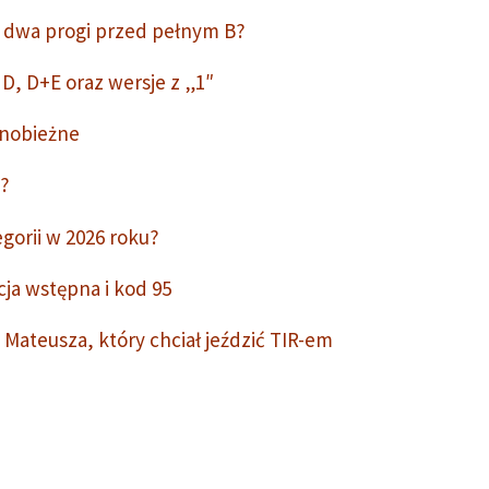
o dwa progi przed pełnym B?
 D, D+E oraz wersje z „1″
olnobieżne
u?
gorii w 2026 roku?
cja wstępna i kod 95
Mateusza, który chciał jeździć TIR-em