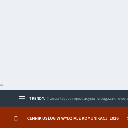
=
TRENDY:
Trzecia tablica rejestracyjna na bagażnik rowe
CENNIK USŁUG W WYDZIALE KOMUNIKACJI 2026