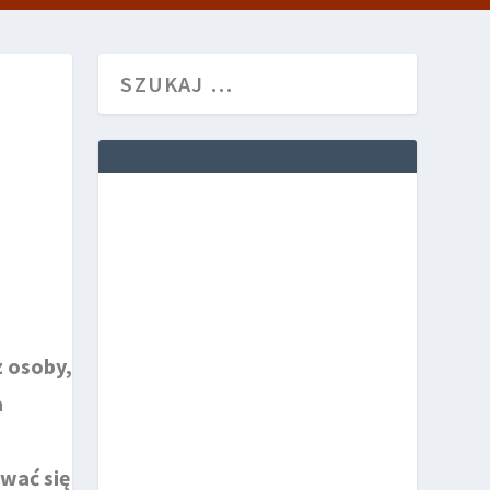
z osoby,
a
wać się