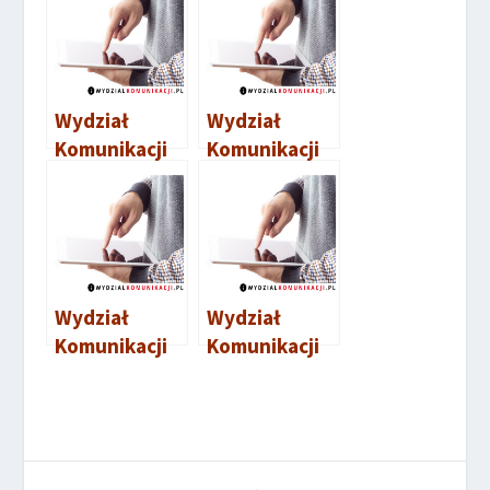
Wydział
Wydział
Komunikacji
Komunikacji
Aleksandrów
Mogilno
Kujawski
Wydział
Wydział
Komunikacji
Komunikacji
Inowrocław
Sępólno
Krajeńskie