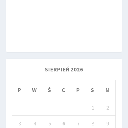
SIERPIEŃ 2026
P
W
Ś
C
P
S
N
1
2
3
4
5
6
7
8
9