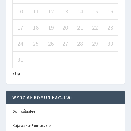
10
11
12
13
14
15
16
17
18
19
20
21
22
23
24
25
26
27
28
29
30
31
« lip
WYDZIAŁ KOMUNIKACJI W:
Dolnośląskie
Kujawsko-Pomorskie