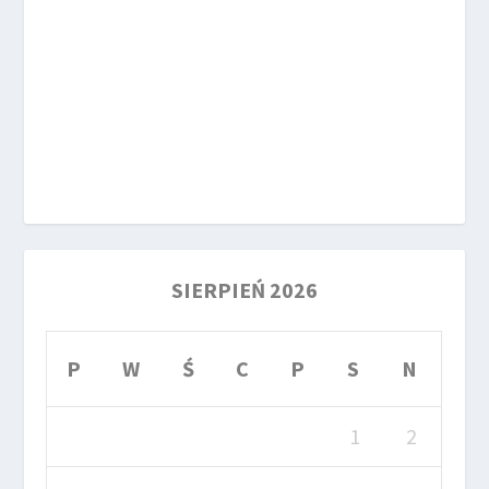
SIERPIEŃ 2026
P
W
Ś
C
P
S
N
1
2