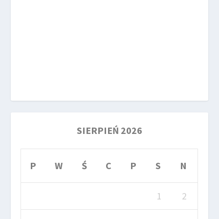
SIERPIEŃ 2026
P
W
Ś
C
P
S
N
1
2