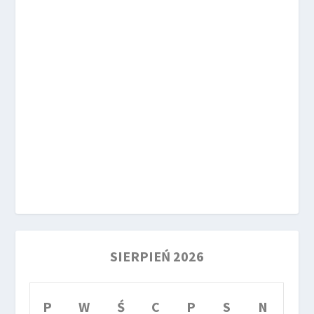
SIERPIEŃ 2026
P
W
Ś
C
P
S
N