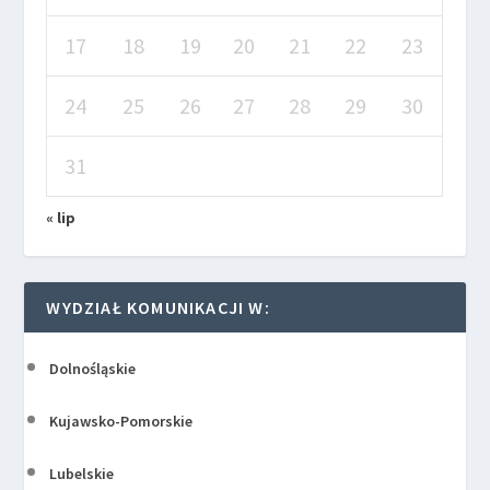
17
18
19
20
21
22
23
24
25
26
27
28
29
30
31
« lip
WYDZIAŁ KOMUNIKACJI W:
Dolnośląskie
Kujawsko-Pomorskie
Lubelskie