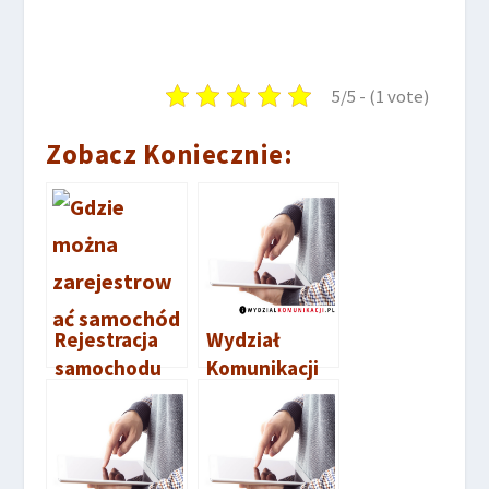
5/5 - (1 vote)
Zobacz Koniecznie:
Rejestracja
Wydział
samochodu
Komunikacji
Wrocław –
Wołów
krok po kroku