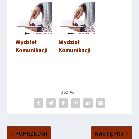
Bogatynia
Milicz
Wydział
Wydział
Komunikacji
Komunikacji
Oleśnica
Kamienna
Góra
UDZIAŁ:
POPRZEDNI
NASTĘPNY