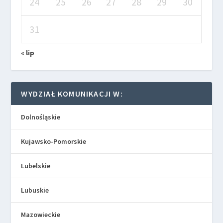
24
25
26
27
28
29
30
31
« lip
WYDZIAŁ KOMUNIKACJI W:
Dolnośląskie
Kujawsko-Pomorskie
Lubelskie
Lubuskie
Mazowieckie