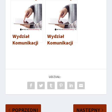
Goleniów
Kamień
Pomorski
Wydział
Wydział
Komunikacji
Komunikacji
Myślibórz
Nowogard
UDZIAŁ:
POPRZEDNI
NASTĘPNY