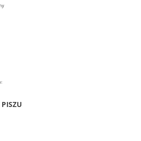
u:
 PISZU