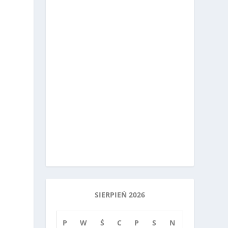
SIERPIEŃ 2026
P
W
Ś
C
P
S
N