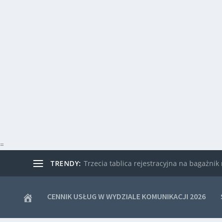
=
TRENDY:
Trzecia tablica rejestracyjna na bagażni
CENNIK USŁUG W WYDZIALE KOMUNIKACJI 2026