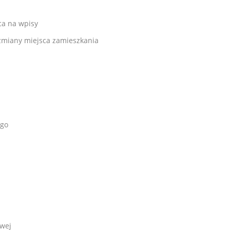
ca na wpisy
miany miejsca zamieszkania
ego
owej