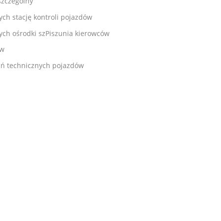
szczególny
ch stację kontroli pojazdów
ych ośrodki szPiszunia kierowców
ów
ń technicznych pojazdów