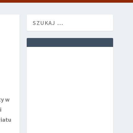
ty w
i
wiatu