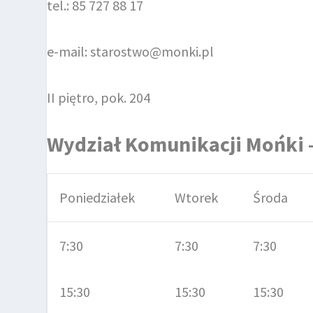
tel.: 85 727 88 17
e-mail: starostwo@monki.pl
II piętro, pok. 204
Wydział Komunikacji Mońki –
Poniedziałek
Wtorek
Środa
7:30
7:30
7:30
15:30
15:30
15:30