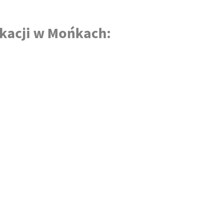
kacji
w Mońkach
: