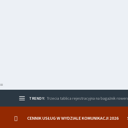
=
TRENDY:
Trzecia tablica rejestracyjna na bagażnik rowe
CENNIK USŁUG W WYDZIALE KOMUNIKACJI 2026