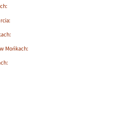
ch:
rcia:
kach:
 w Mońkach:
ach: