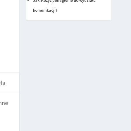
Jak złożyć ponaglenie do wydziału
komunikacji?
ela
nne