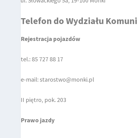
ul. Słowackiego 5a, 19-100 Mońki
Telefon do
Wydziału Komuni
Rejestracja pojazdów
tel.: 85 727 88 17
e-mail: starostwo@monki.pl
II piętro, pok. 203
Prawo jazdy