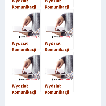
Wydział
Wydział
Komunikacji
Komunikacji
Słubice
Międzyrzecz
Wydział
Wydział
Komunikacji
Komunikacji
Nowa Sól
Strzelce
Krajeńskie
Wydział
Wydział
Komunikacji
Komunikacji
Zielona Góra
Gorzów
Wielkopolski