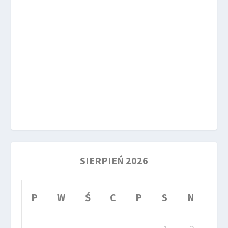
SIERPIEŃ 2026
P
W
Ś
C
P
S
N