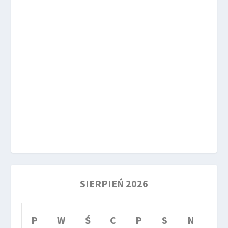
SIERPIEŃ 2026
P
W
Ś
C
P
S
N