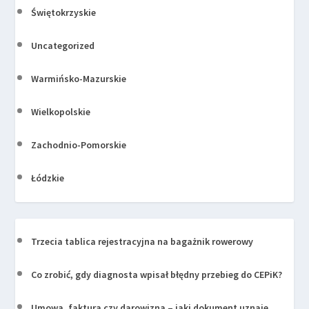
Świętokrzyskie
Uncategorized
Warmińsko-Mazurskie
Wielkopolskie
Zachodnio-Pomorskie
Łódzkie
Trzecia tablica rejestracyjna na bagażnik rowerowy
Co zrobić, gdy diagnosta wpisał błędny przebieg do CEPiK?
Umowa, faktura czy darowizna – jaki dokument uznaje