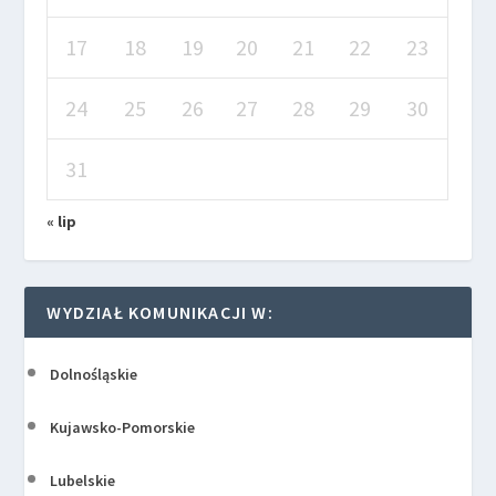
17
18
19
20
21
22
23
24
25
26
27
28
29
30
31
« lip
WYDZIAŁ KOMUNIKACJI W:
Dolnośląskie
Kujawsko-Pomorskie
Lubelskie