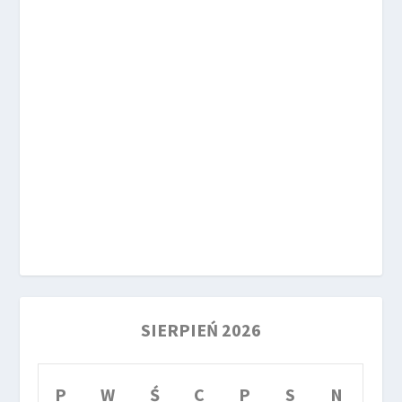
SIERPIEŃ 2026
P
W
Ś
C
P
S
N